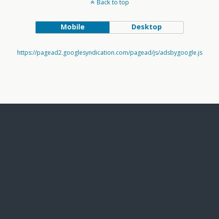
Back to top
Mobile
Desktop
https://pagead2.googlesyndication.com/pagead/js/adsbygoogle.js